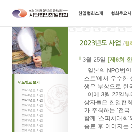
한일협회소개
협회주요사업
3월 25일
[제6회 
일본의 NPO법인
스트'에서 우수한 성
생은 부상으로 한
2025년도 사업
년도별로보기
이에 3월 22일부
2024년도 사업
2023년도 사업
상자들은 한일협회
2022년도 사업
가 주최하는 '전
2021년도 사업
2020년도 사업
함께 '스피치대회'
2019년도 사업
종료 후 이어지는
2018년도 사업
2017년도 사업