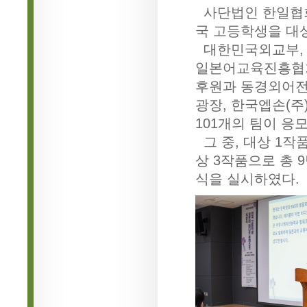
사단법인 한일협
국 고등학생을 대
대한민국외교부, 
일본어교육진흥협회
후원과 동경외어전
광장, 한국엡손(주
101개의 팀이 응
그 중, 대상 1작품
상 3작품으로 총 
식을 실시하였다.