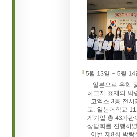
5월 13일 ~ 5월 1
일본으로 유학 및
하고자 표제의 박
코엑스 3층 전시홀
교, 일본어학교 1
개기업 총 43가관
상담회를 진행하였
이번 제8회 박람회