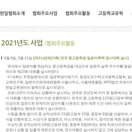
한일협회소개
협회주요사업
협회주요활동
고등학교유학
5월 8일, 5월 21일
[2021년(제23회) 전국 중고등학생 일본어학력 경시대회 실시]
국내에서 일본어를 학습하는 중고등학생을 대상으로 일본어 실력 우수자를 발굴
적으로 제23회 대회를 실시하였다.
이 대회는 주한일본대사관, 일본학생지원기구, 동경도전수학교각종학교협회, 
교육연구회, 일본자치체국제화협회 서울사무소, 서울재팬클럽, NPO법인 히로
한일교류센터의 협력으로 실시되었다.
코로나19가 지속되는 상황에서 실시되는 관계로 전년도에 이어 본 협회에서는 참
이 대회를 <온라인 방식>으로 진행하였다. 전국의 중,고등학생 115명(고등부 98명
인상으로 업로드한 문제지와 답안지를 다운로드 받아 제한 시간 내에 자신의 실력으
여 제출하는 형태로 대회가 실시되었다.
시험을 통해 참가자 중 성적상위자 21명(고등부 13명, 중등부 8명)을 선발하여
식을 진행하였고, 시상식은 발열체크, 마스크착용, 거리두기, 참석인원 제한 등을
수상자 중 성적상위자 10명(고등부 5명, 중등부 5명)에게는 본래 히로시마연수
코로나 상황 및 입출국 제한으로 인해, 연수여행은 실시하지 않고 그에 상당하는 