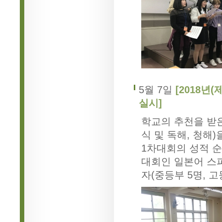
5월 7일
[2018년
실시]
학교의 추천을 받
식 및 독해, 청해)
1차대회의 성적 순
대회인 일본어 스
자(중등부 5명, 