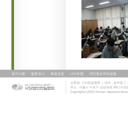
공지사항
질문코너
회원모집
사이트맵
개인정보처리방침
상호명 : (사)한일협회 | 대표 : 송부영 | 고유
주소 : 서울시 서초구 강남대로 381 (서초동 131
Copyright(c)2002 Korean Japanese Assoc