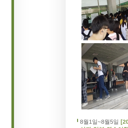
8월1일~8월5일
[2