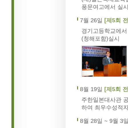
풍문여고에서 실
7월 26일
[제5회 
경기고등학교에서 
(청해포함)실시
8월 19일
[제5회 
주한일본대사관 공
하여 최우수성적자 
8월 28일 ~ 9월 3