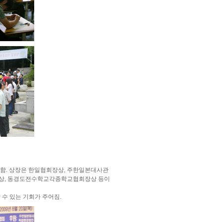
시함. 상장은 한일협회장상, 주한일본대사관
상, 동경도전수학교각종학교협회장상 등이
 수 있는 기회가 주어짐.