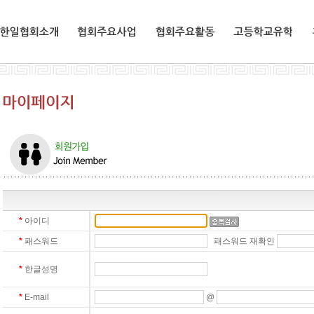
한일협회소개
협회주요사업
협회주요활동
교환유학생
*
아이디
*
패스워드
패스워드 재확인
*
한글성명
*
E-mail
@