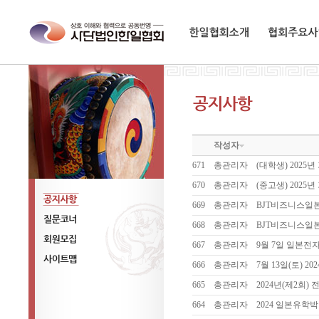
한일협회소개
협회주요사업
작성자
671
총관리자
(대학생) 202
670
총관리자
(중고생) 202
669
총관리자
BJT비즈니스일
공지사항
668
총관리자
BJT비즈니스일
질문코너
667
총관리자
9월 7일 일본전
회원모집
666
총관리자
7월 13일(토) 
사이트맵
665
총관리자
2024년(제2회
664
총관리자
2024 일본유학박람