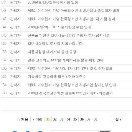
144
관리자
2010년도 EJU일본유학시험 일정
143
관리자
제9회 이수현씨 기념 한국청소년 초빙사업 최종합격자 발표
142
관리자
제9회 이수현씨 기념 한국청소년 초빙사업 1차 시험 결과
141
관리자
2009년(제2회) EJU 서울시험장 수험 안내
140
관리자
신종플루 관련 EJU 서울시험장 수험자 추가 공지사항
139
관리자
EJU 시험당일 도시락 지참바랍니다.
138
관리자
서울시험장 내에서의 금연 규정
137
관리자
일본 고등학교 유학을 계획하시는 분을 위한 안내
136
관리자
제9회 이수현씨 기념사업 1차 시험 안내 및 접수자 발표
135
관리자
겨울방학 고등학생 일본 3주 어학연수
134
관리자
제9회 이수현씨 기념 한국청소년 초빙사업 참가신청 안내
133
관리자
2009년 전국중고등학생 일본어학력경시대회- 최종결과
처음
이전
31
32
33
34
35
36
37
38
끝