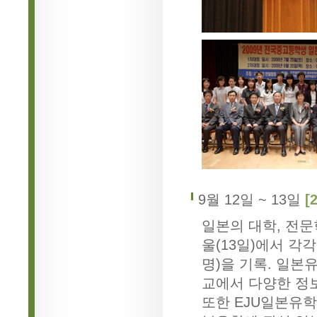
9월 12일 ~ 13일
[
일본의 대학, 전문학
울(13일)에서 각각
명)을 기록. 일본
교에서 다양한 정
또한 EJU일본유학