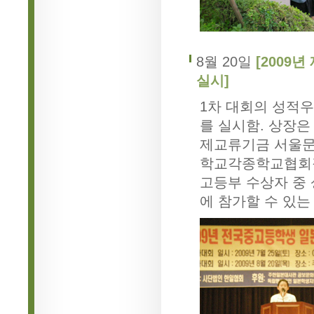
8월 20일
[2009
실시]
1차 대회의 성적
를 실시함. 상장
제교류기금 서울문
학교각종학교협회장
고등부 수상자 중 
에 참가할 수 있는