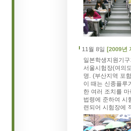
11월 8일
[2009년
일본학생지원기구가
서울시험장(여의도중
명. (부산지역 포함 
이 때는 신종플루
한 여러 조치를 마
법령에 준하여 시
련되어 시험장에 