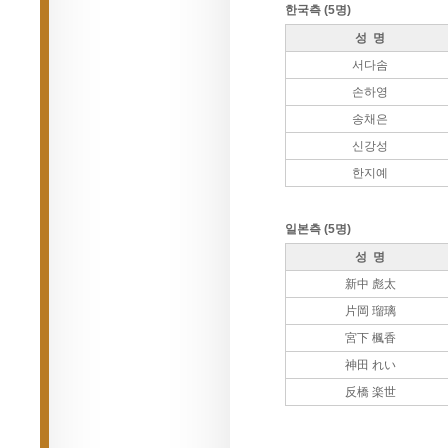
한국측 (5명)
성 명
서다솜
손하영
송채은
신강성
한지예
일본측 (5명)
성 명
新中 彪太
片岡 瑠璃
宮下 楓香
神田 れい
反橋 楽世