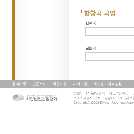
합창곡 곡명
한국곡
일본곡
공지사항
질문코너
회원모집
사이트맵
개인정보처리방침
상호명 : (사)한일협회 | 대표 : 송부영 | 고유
주소 : 서울시 서초구 강남대로 381 (서초동 131
Copyright(c)2002 Korean Japanese Assoc