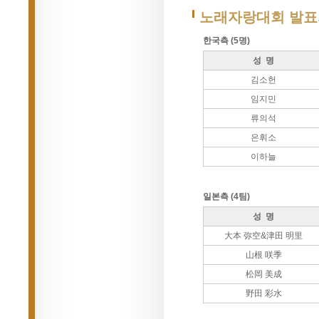
노래자랑대회 발표
한국측 (5명)
성 명
김소헌
임지민
류의석
은휘소
이하늘
일본측 (4팀)
성 명
大本 弥空&津田 明里
山根 咲季
松岡 美成
野田 彩水