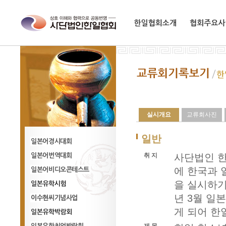
한일협회소개
협회주요사업
실시개요
교류회사진
일반
취 지
사단법인 한
일어경시대회
에 한국과 
일어번역대회
을 실시하기
일어비디오콘테스트
년 3월 일
일본유학시험
게 되어 한
이수현씨기념사업