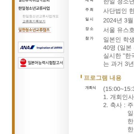
제 목
한일 청소년
일본유학박람회
일본유학취업박람회
주 최
사단법인 한
한일청소년교류사업개요
한일청소년교류사업
일 시
2024년 3
교류회기록보기
장 소
서울 유스호
참 가
일본인 학생(
일한청소년교류캠프
40명 (일
실시한 "한
는 과거 3
프로그램 내용
개회식
(15:00~15:
1. 개회인
2. 축사 
2. 축사 :
일
2. 축사 :
한
2. 축사 :
한