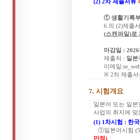
(2) 2
차 제출서류
① 생활기록부
6.
의
(2)
제출
(
스캔파일
)
로
마감일
: 2026
제출처
:
일본
이메일
:
se_web
※
2
차 제출서
7.
시험개요
일본어 또는 일본
사업의 취지에 맞
(1) 1
차시험
:
한국
①일본어시험
(
만점
)