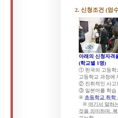
2.
신청조건
(
엄
아래의 신청자격을
(
학교별
1
명
)
① 한국의 고등
고등학교 과정에 
② 진취적인 사고
③ 일본어를 학습
④
초등학교 취학
※
여기서 말하
것을 의미하며
,
복
가능함
.