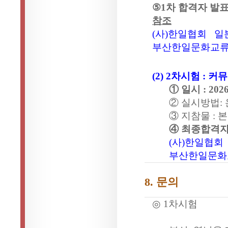
⑤
1
차 합격자 발
참조
(
사)
한일협회
일
부산한일문화교
(2) 2
차시험
:
커뮤
① 일시
: 202
② 실시방법
:
③ 지참물
:
본
④ 최종합격자
(
사)
한일협회
부산한일문화
8.
문의
◎
1
차시험