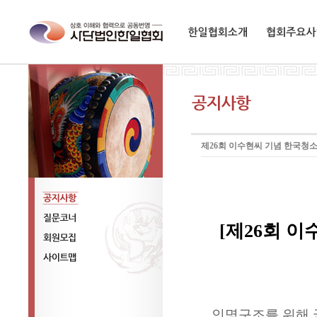
한일협회소개
협회주요사업
제26회 이수현씨 기념 한국청
공지사항
[
제
26
회 이
질문코너
회원모집
사이트맵
인명구조를 위해 