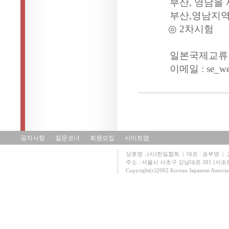
부산
,
영남을 
부산
,
영남지역
◎
2
차시험
일본국제교류
이메일
:
se_we
공지사항
질문코너
회원모집
사이트맵
상호명 : (사)한일협회 | 대표 : 송부영 | 고유
주소 : 서울시 서초구 강남대로 381 (서초동 131
Copyright(c)2002 Korean Japanese Associa