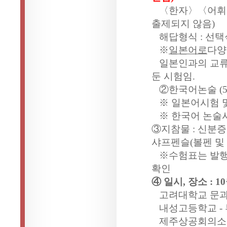
〈한자〉〈어휘
출제되지 않음
)
해답형식
:
선택
※
일본어로
다양
일본인과의 교류
둔 시험임
.
②한국어논술
(
※ 일본어시험 
※ 한국어 논술
③지참물
:
신분증
샤프펜슬
(
볼펜 및
※수험표는 발행
확인
④ 일시
,
장소
: 10
고려대학교 문
내성고등학교
-
제주상공회의소