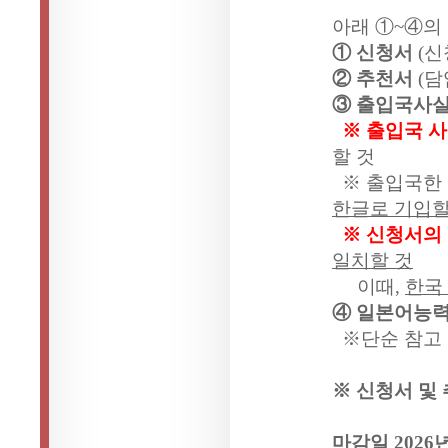
아래 ①
~
④의
① 신청서
(
신
② 추천서
(
담
③ 출입국사
※ 출입국 
할 것
※ 출입국한
한글로 기입할
※ 신청서의
일치할 것
이때
,
한국
④ 일본어능
※단순 참고
※ 신청서 및
마감일
2026