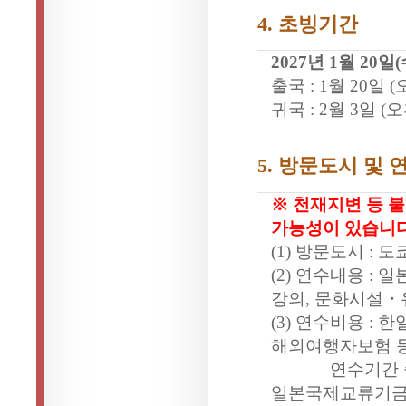
4.
초빙기간
2027
년
1
월
20
일
(
출국
: 1
월
20
일
(
귀국
: 2
월
3
일
(
오
5.
방문도시 및 
※ 천재지변 등 
가능성이 있습니
(1)
방문도시
:
도
(2)
연수내용
:
일
강의
,
문화시설
・
(3)
연수비용
:
한
해외여행자보험 
연수기간 
일본국제교류기금