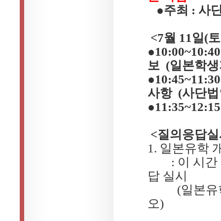
●주최
:
사
<7
월
11
일
(
토
●
10:00~10:40
보
(
일본학생
●
10:45~11:30
사항
(
사단법
●
11:35~12:15
<
질의응답실
1.
일본유학
:
이 시간
답 실시
(
일본유
오
)