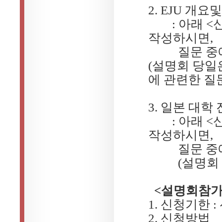
2. EJU
개요및
:
아래
<
작성하시면
,
질문 중
(
설명회 당일
에 관련한 
3.
일본 대학 
:
아래
<
작성하시면
,
질문 중
(
설명회
<
설명회참
1.
신청기한
:
2.
신청방법