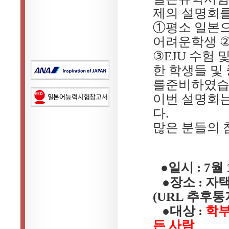
제의
설명회
①평소
일본
어려운학생
③
EJU
수험
한
학생들 및
를준비하였
이번
설명회
다
.
많은
분들의
●일시
: 7
월
●장소
:
자
(URL
추후통
●대상
:
학
든
사람