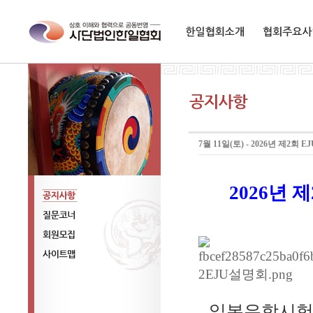
한일협회소개
협회주요사업
7월 11일(토) - 2026년 제2
2026
년 제
공지사항
질문코너
회원모집
사이트맵
일본유학시