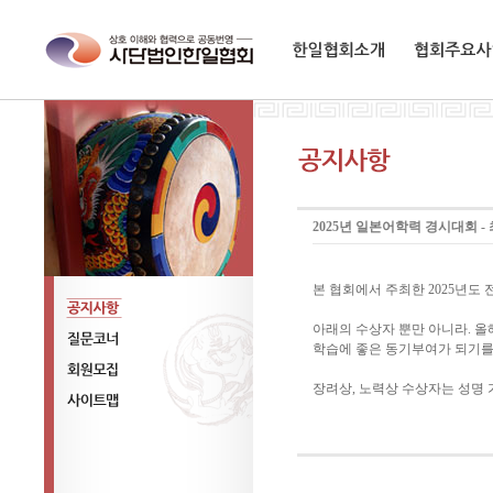
한일협회소개
협회주요사업
2025년 일본어학력 경시대회 -
본 협회에서 주최한 2025년
아래의 수상자 뿐만 아니라. 
공지사항
학습에 좋은 동기부여가 되기를
질문코너
장려상, 노력상 수상자는 성명
회원모집
사이트맵