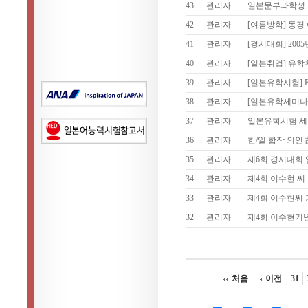
43
관리자
일본문부과학성. 
42
관리자
[여름방학] 동경
41
관리자
[경시대회] 20
40
관리자
[일본취업] 유학
39
관리자
[일본유학시험] 
38
관리자
[일본유학세미나]
37
관리자
일본유학시험 세
36
관리자
한/일 합작 의인
35
관리자
제6회 경시대회
34
관리자
제4회 이수현 씨
33
관리자
제4회 이수현씨 
32
관리자
제4회 이수현기
처음
이전
31