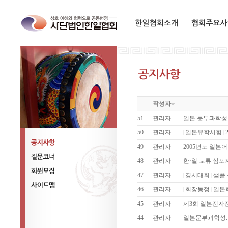
한일협회소개
협회주요사업
작성자
51
관리자
일본 문부과학성
50
관리자
[일본유학시험] 2
49
관리자
2005년도 일
공지사항
48
관리자
한·일 교류 심포
질문코너
47
관리자
[경시대회] 샘플
회원모집
46
관리자
[회장동정] 일
사이트맵
45
관리자
제3회 일본전자
44
관리자
일본문부과학성. 