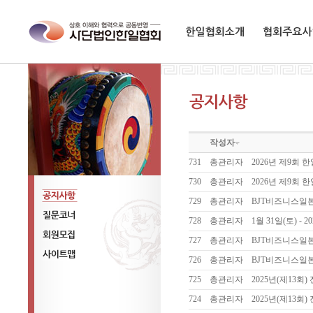
한일협회소개
협회주요사업
작성자
731
총관리자
2026년 제9회
730
총관리자
2026년 제9회
729
총관리자
BJT비즈니스일
공지사항
728
총관리자
1월 31일(토) -
질문코너
727
총관리자
BJT비즈니스일
회원모집
726
총관리자
BJT비즈니스일
사이트맵
725
총관리자
2025년(제13
724
총관리자
2025년(제13