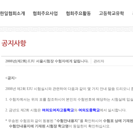
한일협회소개
협회주요사업
협회주요활동
교환유학생
2008년(제2회) EJU 서울시험장 수험자에게 알립니다.
관리자
<공지>
2008년 제2회 EJU 시험실시와 관련하여 다음과 같이 몇 가지 안내 말씀 드리오니
1. 수험자께서는 위의 표를 참조하시어 본인의 수험번호에 해당하는 시험실에 입
2. 금년도 제2회 시험은
여의도여자고등학교
와
여의도중학교
에서 실시합니다.
* 우송된 수험표와 같이 동봉된
"수험안내용지"
를 확인하시어
수험표 상에 기재된
수험안내용지에 기재된 시험장 학교명
이 동일한지 확인하십시요.