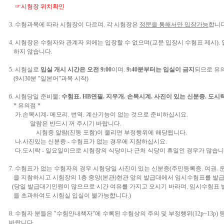
☞시험장 위치확인
3. 수험과목에 따라 시험장이 다르며. 각 시험장은
정문을 통해서만 입장가능
합니다
4. 시험장은 수험자와 관계자 외에는 입장할 수 없으며(교문 입장시 수험표 제시).
하지 않습니다.
5. 시험실로
입실 개시 시간은 오전 9:00
이며.
9:40분부터는 입실이 금지
되므로 유
(9시30분 "일본어"과목 시작)
6. 시험당일 준비물:
수험표. HB연필. 지우개. 손목시계. 사진이 있는 신분증. 도시
* 유의점 *
가.손목시계- 메모리. 번역. 계산기능이 없는 것으로 준비하십시요.
알람은 반드시 꺼 주시기 바랍니다.
시험중 알람(진동 포함)이 울리면 부정행위에 해당됩니다.
나.사진있는 신분증 - 수험표가 없는 경우에 지참하십시요.
다.도시락 - 일요일이므로 시험장의 식당이나 근처 식당이 휴일인 경우가 많습니
7. 수험표가 없는 수험자의 경우 시험당일 사진이 있는 신분증(주민등록증. 여권.
을 지참하시고 시험장의 1층 중앙(본관)현관 앞의 발급대에서 임시수험표를 발
(당일 발급대기인원이 많으므로 시간 여유를 가지고 오시기 바라며. 임시수험표 
을 초과하여도 시험실 입실이 불가능합니다.)
8. 수험자 분들은 "수험안내책자"에 수록된 수험상의 주의 및 부정행위(12p~13p
바랍니다.