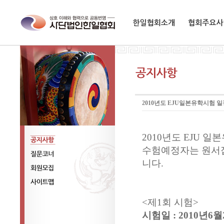
한일협회소개
협회주요사업
2010년도 EJU일본유학시험 일
2010년도 EJU 
수험예정자는 원서접
공지사항
니다.
질문코너
회원모집
사이트맵
<제1회 시험>
시험일 : 2010년6월