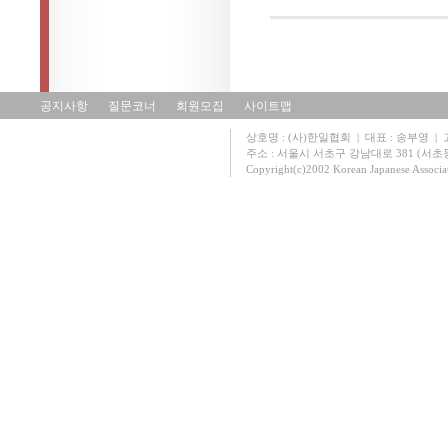
공지사항
질문코너
회원모집
사이트맵
상호명 : (사)한일협회 | 대표 : 송부영 | 고유
주소 : 서울시 서초구 강남대로 381 (서초동 131
Copyright(c)2002 Korean Japanese Associa