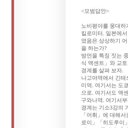
<모범답안>
노비평야를 웅대하게 
킬로미터. 일본에서
였음은 상상하기 어
을 하는가?
방언을 특징 짓는 
식 액센트」와 교
경계를 살펴 보자.
나고야역에서 긴테쓰
미역. 여기서는 도
으로. 여기서도 액
구와나역. 여기서부
경계는 기소3강의 
「어휘」에 대해서는
로이」「히도루이」