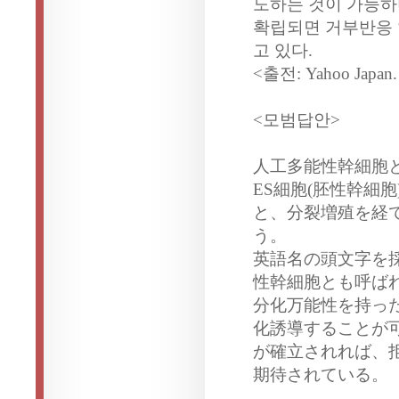
도하는 것이 가능하
확립되면 거부반응 
고 있다.
<출전: Yahoo Japan
<모범답안>
人工多能性幹細胞
ES細胞(胚性幹細
と、分裂増殖を経
う。
英語名の頭文字を採
性幹細胞とも呼ば
分化万能性を持っ
化誘導することが可
が確立されれば、
期待されている。