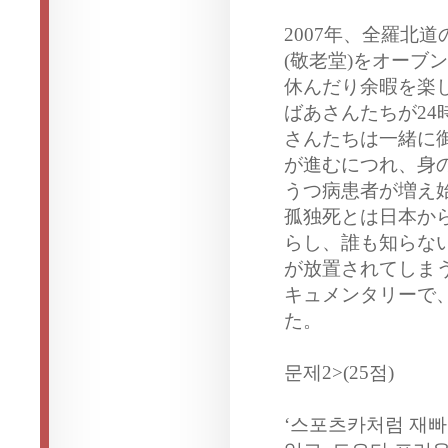
2007年、全羅北
(敬老堂)をオーブ
休んだり余暇を楽
ばあさんたちが2
さんたちは一緒に
が進むにつれ、身
うつ病患者が増え
孤独死とは日本か
らし、誰も知らな
が放置されてしまう
キュメンタリーで、
た。
문제2>(25점)
‘스포츠카처럼 재빠