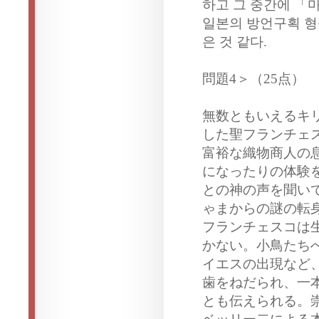
하고 그 중간에 「
일본의 방언구획 형
은 것 같다.
問題4＞（25点）
無数ともいえるキ
した聖フランチェ
富裕な織物商人の
になったりの体験
との神の声を聞い
ゃまからの謎の転
フランチェスコは
かない。小鳥たち
イエスの出現など
歯をねだられ、一
とも伝えられる。