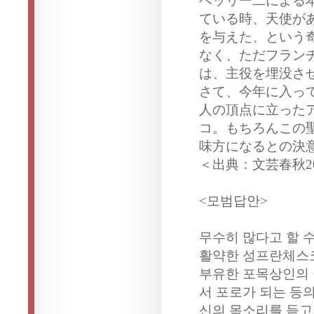
ベッリー二による
ている時、天使が
を与えた、という
なく、ただフラン
は、主役を埋没さ
さて、今年に入っ
人の頂点に立った
コ。もちろんこの
味方になるとの決
＜出典：文芸春秋2
<모범답안>
무수히 많다고 할 
활약한 성프란체스코
부유한 포목상인의 
서 포로가 되는 등
신의 목소리를 듣고