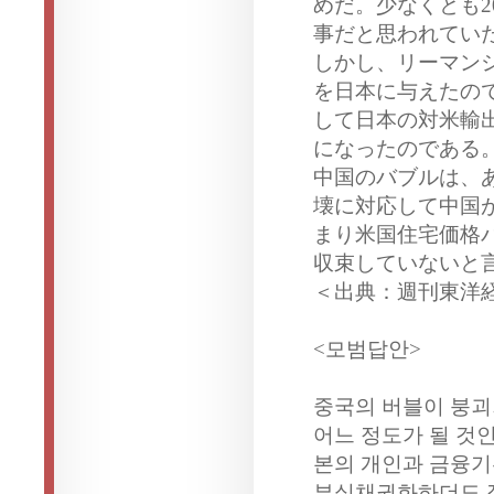
めだ。少なくとも2
事だと思われてい
しかし、リーマン
を日本に与えたの
して日本の対米輸
になったのである
中国のバブルは、
壊に対応して中国
まり米国住宅価格
収束していないと
＜出典：週刊東洋経
<모범답안>
중국의 버블이 붕괴
어느 정도가 될 것
본의 개인과 금융기
부실채권화하더도 직