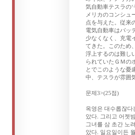
気自動車テスラの
メリカのコンシュー
点を与えた。従来
電気自動車はバッ
少なくなく、充電
てきた。このため
浮上するのは難し
られていたＧＭの
とでこのような憂
中、テスラが雰囲
문제3>(25점)
옥영은 대수롭잖다는
았다. 그리고 어젯
그녀를 삼 초간 노려
았다. 일요일이든 