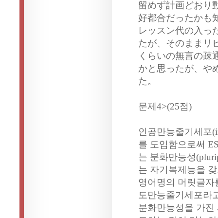
留めず計画どおり
好都合だったかも
レッスン代の入っ
たが、そのままリ
くらいの無言の疎
かと思ったが、や
た。
문제4>(25점)
인공만능줄기세포(induc
를 도입함으로써 E
는 분화만능성(plur
는 자기복제능을 갖
영어명의 머릿글자를
도만능줄기세포라고
분화만능성을 가진 