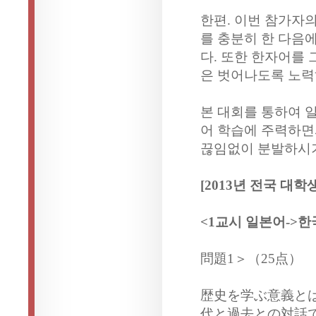
한편. 이번 참가자
를 충분히 한 다음
다. 또한 한자어를
은 벗어나도록 노력
본 대회를 통하여 
어 학습에 주력하면
끊임없이 분발하시
[2013년 전국 대
<1교시 일본어->한
問題1＞（25点）
歴史を学ぶ意義と
代と過去との対話