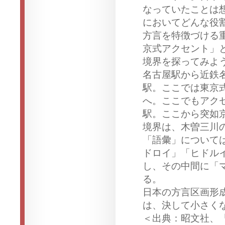
なっていたことは
においてどんな役
方言を特徴づける
京式アクセント」
境界を探ってみよ
名古屋駅から近鉄
駅。ここでは東京
へ。ここでもアク
駅。ここから突如
境界は、木曽三川
「語彙」について
ドロイ」「ヒドル
し、その中間に「
る。
日本の方言区画形
は、決して小さく
＜出典：昭文社、『