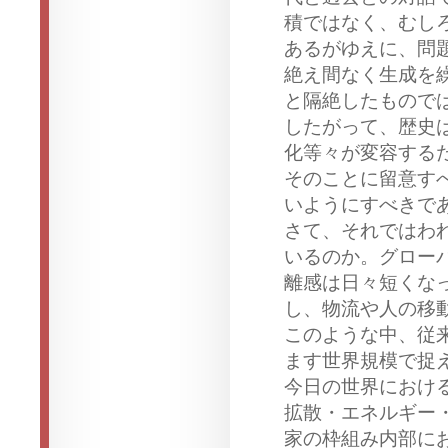
積ではなく、むし
あるがゆえに、問
絶え間なく生成を
と隔絶したもので
したがって、歴史
化等々が変容する
そのことに留意す
いようにすべきで
さて、それではわ
いるのか。グロー
離感は日々短くな
し、物流や人の移
このような中、従
ます世界規模で捉
今日の世界におけ
拡散・エネルギー
家の枠組み内部に