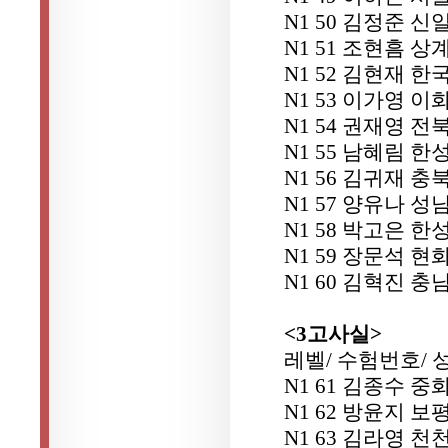
N1 50 김정준 신
N1 51 조현흠 상
N1 52 김현재 
N1 53 이가영 
N1 54 권재영 
N1 55 남혜림 
N1 56 김귀재 
N1 57 양유나 
N1 58 박고은 
N1 59 장문석 현
N1 60 김혁진 
<3고사실>
레벨/ 수험번호/ 
N1 61 김종수 중
N1 62 방윤지 보
N1 63 김라영 천