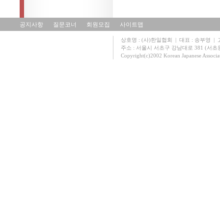
공지사항
질문코너
회원모집
사이트맵
상호명 : (사)한일협회 | 대표 : 송부영 | 고유
주소 : 서울시 서초구 강남대로 381 (서초동 131
Copyright(c)2002 Korean Japanese Associa