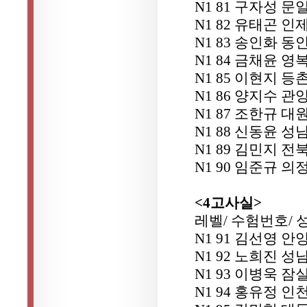
N1 81 구자성 문
N1 82 유태곤 인
N1 83 송인화 동
N1 84 금채윤 
N1 85 이현지 등
N1 86 양지수 관
N1 87 조한규 대
N1 88 신동윤 
N1 89 김민지 
N1 90 임준규 
<4고사실>
레벨/ 수험번호/ 
N1 91 김선영 
N1 92 노희진 
N1 93 이병욱 잠
N1 94 홍유정 