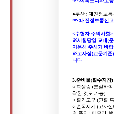
☞<여의도여자고등
●부산 : 대진정보통
☞<대진정보통신고
<수험자 주의사항>
※시험당일 교내(운
이용해 주시기 바랍
※고사장(교문기준)
니다
3.준비물(필수지참)
○ 학생증 (분실하
착한 것도 가능)
○ 필기도구 (연필 혹
○ 손목시계 (고사
※ 주의 : 메모리.