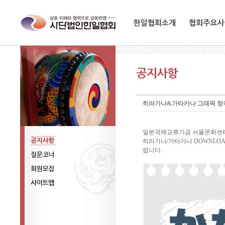
한일협회소개
협회주요사업
히라가나&가타카나 그래픽 창작
일본국제교류기금 서울문화센터
히라가나/가타가나 DOWNL
랍니다.
공지사항
질문코너
회원모집
사이트맵