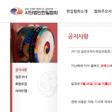
한일협회소개
협회주요사업
2017년 일본유학&취업박람회
지난해에 이어 올해도
코엑스
에
공지사항
일정은
5월 20일~21일 이틀간
질문코너
회원모집
사이트맵
관련 내용은 아래 기사에 게재