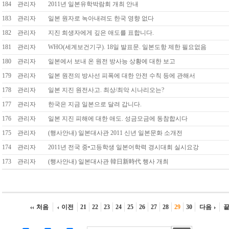
184
관리자
2011년 일본유학박람회 개최 안내
183
관리자
일본 원자로 녹아내려도 한국 영향 없다
182
관리자
지진 희생자에게 깊은 애도를 표합니다.
181
관리자
WHO(세계보건기구). 18일 발표문. 일본도항 제한 필요없음
180
관리자
일본에서 보내 온 원전 방사능 상황에 대한 보고
179
관리자
일본 원전의 방사선 피폭에 대한 안전 수칙 등에 관해서
178
관리자
일본 지진 원전사고. 최상/최악 시나리오는?
177
관리자
한국은 지금 일본으로 달려 갑니다.
176
관리자
일본 지진 피해에 대한 애도. 성금모금에 동참합시다
175
관리자
(행사안내) 일본대사관 2011 신년 일본문화 소개전
174
관리자
2011년 전국 중•고등학생 일본어학력 경시대회 실시요강
173
관리자
(행사안내) 일본대사관 韓日新時代 행사 개최
처음
이전
21
22
23
24
25
26
27
28
29
30
다음