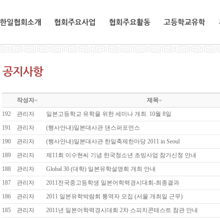
한일협회소개
협회주요사업
협회주요활동
교환유학생
작성자
제목
192
관리자
일본고등학교 유학을 위한 세미나 개최. 10월 8일
191
관리자
(행사안내)일본대사관 댄스퍼포먼스
190
관리자
(행사안내)일본대사관 한일축제한마당 2011 in Seoul
189
관리자
제11회 이수현씨 기념 한국청소년 초빙사업 참가신청 안내
188
관리자
Global 30 (대학) 일본유학설명회 개최 안내
187
관리자
2011전국중고등학생 일본어학력경시대회-최종결과
186
관리자
2011 일본유학박람회 통역자 모집 (서울 개최일 근무)
185
관리자
2011년 일본어학력경시대회 2차 스피치콘테스트 참관 안내