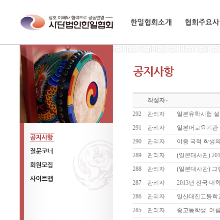
한일협회소개
협회주요사업
작성자
292
관리자
일본유학시험 설
291
관리자
일본어교육기관 
290
관리자
이중 국적 학생
공지사항
289
관리자
(일본대사관) 2
질문코너
288
관리자
(일본대사관) 그
회원모집
287
관리자
2013년 전국 
사이트맵
286
관리자
일산대진고등학교
285
관리자
중고등학생. 여름