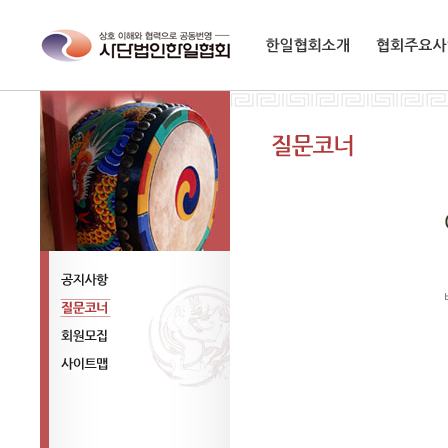
한일협회소개
협회주요사업
공지사항
질문코너
회원모집
사이트맵